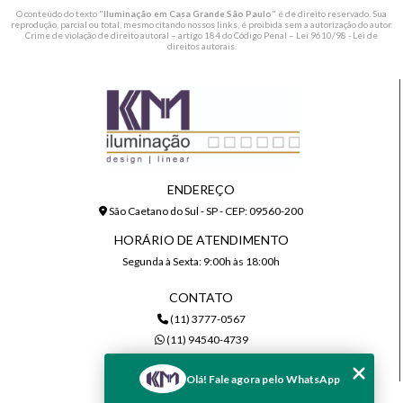
O conteúdo do texto "
Iluminação em Casa Grande São Paulo
" é de direito reservado. Sua
reprodução, parcial ou total, mesmo citando nossos links, é proibida sem a autorização do autor.
Crime de violação de direito autoral – artigo 184 do Código Penal –
Lei 9610/98 - Lei de
direitos autorais
.
ENDEREÇO
São Caetano do Sul - SP - CEP: 09560-200
HORÁRIO DE ATENDIMENTO
Segunda à Sexta: 9:00h às 18:00h
CONTATO
(11) 3777-0567
(11) 94540-4739
comercial@kmiluminacao.com.br
Olá! Fale agora pelo WhatsApp
MENU