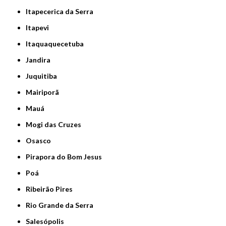
Itapecerica da Serra
Itapevi
Itaquaquecetuba
Jandira
Juquitiba
Mairiporã
Mauá
Mogi das Cruzes
Osasco
Pirapora do Bom Jesus
Poá
Ribeirão Pires
Rio Grande da Serra
Salesópolis