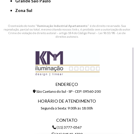
Grande São Paulo
Zona Sul
O conteúdo do texto "
Iluminação Industrial Apartamento
" é de direito reservado. Sua
reprodução, parcial ou total, mesmo citando nossos links, é proibida sem a autorização do autor.
Crime de violação de direito autoral – artigo 184 do Código Penal –
Lei 9610/98 - Lei de
direitos autorais
.
ENDEREÇO
São Caetano do Sul - SP - CEP: 09560-200
HORÁRIO DE ATENDIMENTO
Segunda à Sexta: 9:00h às 18:00h
CONTATO
(11) 3777-0567