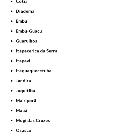
Cotia
Diadema
Embu
Embu-Guaçu
Guarulhos
Itapecerica da Serra
Itapevi
Itaquaquecetuba
Jandira
Juquitiba
Mairiporã
Mauá
Mogi das Cruzes
Osasco