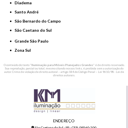
Diadema
Santo André
São Bernardo do Campo
São Caetano do Sul
Grande São Paulo
Zona Sul
O conteúdo do texto "
Iluminação para Móveis Planejados Grandes
" é de direito reservado.
Sua reprodução, parcial ou total, mesmo citando nossos links, é proibida sem a autorização do
autor. Crime de violação de direito autoral – artigo 184 do Código Penal –
Lei 9610/98 - Lei de
direitos autorais
.
ENDEREÇO
São Caetano do Sul - SP - CEP: 09560-200