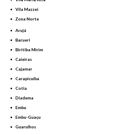
Vila Mazzei
Zona Norte
Arujá
Barueri
Biritiba Mirim
Caieiras
Cajamar
Carapicuíba
Cotia
Diadema
Embu
Embu-Guaçu
Guarulhos