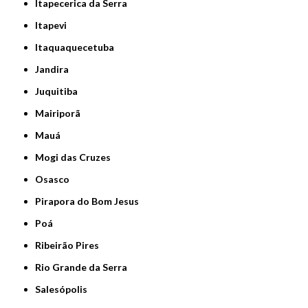
Itapecerica da Serra
Itapevi
Itaquaquecetuba
Jandira
Juquitiba
Mairiporã
Mauá
Mogi das Cruzes
Osasco
Pirapora do Bom Jesus
Poá
Ribeirão Pires
Rio Grande da Serra
Salesópolis