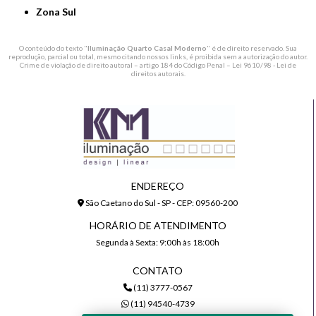
Zona Sul
O conteúdo do texto "
Iluminação Quarto Casal Moderno
" é de direito reservado. Sua
reprodução, parcial ou total, mesmo citando nossos links, é proibida sem a autorização do autor.
Crime de violação de direito autoral – artigo 184 do Código Penal –
Lei 9610/98 - Lei de
direitos autorais
.
ENDEREÇO
São Caetano do Sul - SP - CEP: 09560-200
HORÁRIO DE ATENDIMENTO
Segunda à Sexta: 9:00h às 18:00h
CONTATO
(11) 3777-0567
(11) 94540-4739