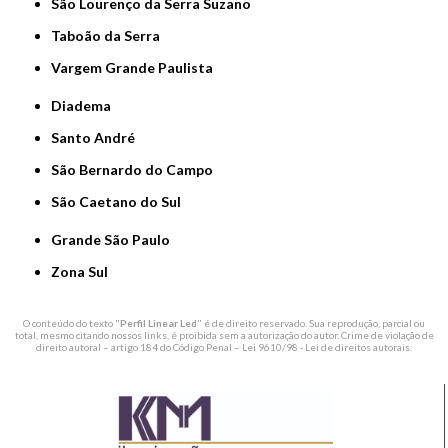
São Lourenço da Serra Suzano
Taboão da Serra
Vargem Grande Paulista
Diadema
Santo André
São Bernardo do Campo
São Caetano do Sul
Grande São Paulo
Zona Sul
O conteúdo do texto "
Perfil Linear Led
" é de direito reservado. Sua reprodução, parcial ou
total, mesmo citando nossos links, é proibida sem a autorização do autor. Crime de violação de
direito autoral – artigo 184 do Código Penal –
Lei 9610/98 - Lei de direitos autorais
.