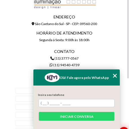
ENDEREÇO
São Caetano do Sul - SP - CEP: 09560-200
HORÁRIO DE ATENDIMENTO
Segunda à Sexta: 9:00h às 18:00h
CONTATO
(11) 3777-0567
(11) 94540-4739
comercial@kmiluminacao.com.br
Olá! Fale agora pelo WhatsApp
MENU
Home
Insira seu telefone
Quem Somos
Serviços
Contato
INICIAR CONVERSA
Categorias