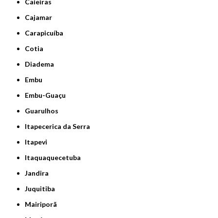
Caieiras
Cajamar
Carapicuíba
Cotia
Diadema
Embu
Embu-Guaçu
Guarulhos
Itapecerica da Serra
Itapevi
Itaquaquecetuba
Jandira
Juquitiba
Mairiporã