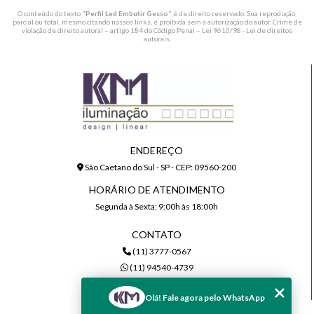
O conteúdo do texto "
Perfil Led Embutir Gesso
" é de direito reservado. Sua reprodução,
parcial ou total, mesmo citando nossos links, é proibida sem a autorização do autor. Crime de
violação de direito autoral – artigo 184 do Código Penal –
Lei 9610/98 - Lei de direitos
autorais
.
ENDEREÇO
São Caetano do Sul - SP - CEP: 09560-200
HORÁRIO DE ATENDIMENTO
Segunda à Sexta: 9:00h às 18:00h
CONTATO
(11) 3777-0567
(11) 94540-4739
comercial@kmiluminacao.com.br
Olá! Fale agora pelo WhatsApp
MENU