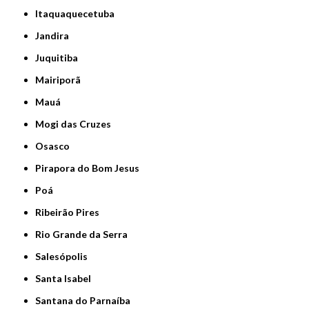
Itaquaquecetuba
Jandira
Juquitiba
Mairiporã
Mauá
Mogi das Cruzes
Osasco
Pirapora do Bom Jesus
Poá
Ribeirão Pires
Rio Grande da Serra
Salesópolis
Santa Isabel
Santana do Parnaíba