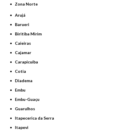
Zona Norte
Arujá
Barueri
Biritiba Mirim
Caieiras
Cajamar
Carapicuíba
Cotia
Diadema
Embu
Embu-Guaçu
Guarulhos
Itapecerica da Serra
Itapevi