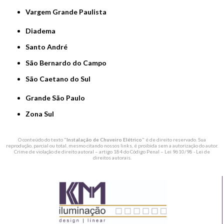
Vargem Grande Paulista
Diadema
Santo André
São Bernardo do Campo
São Caetano do Sul
Grande São Paulo
Zona Sul
O conteúdo do texto "
Instalação de Chuveiro Elétrico
" é de direito reservado. Sua
reprodução, parcial ou total, mesmo citando nossos links, é proibida sem a autorização do autor.
Crime de violação de direito autoral – artigo 184 do Código Penal –
Lei 9610/98 - Lei de
direitos autorais
.