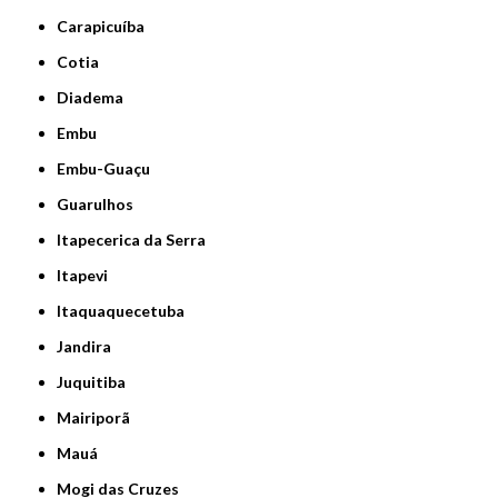
Carapicuíba
Cotia
Diadema
Embu
Embu-Guaçu
Guarulhos
Itapecerica da Serra
Itapevi
Itaquaquecetuba
Jandira
Juquitiba
Mairiporã
Mauá
Mogi das Cruzes