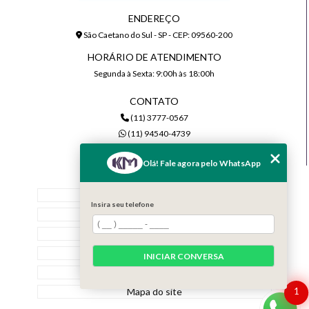
ENDEREÇO
São Caetano do Sul - SP - CEP: 09560-200
HORÁRIO DE ATENDIMENTO
Segunda à Sexta: 9:00h às 18:00h
CONTATO
(11) 3777-0567
(11) 94540-4739
comercial@kmiluminacao.com.br
Olá! Fale agora pelo WhatsApp
MENU
Home
Insira seu telefone
Quem Somos
Serviços
Contato
INICIAR CONVERSA
Categorias
Mapa do site
1