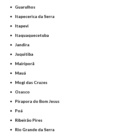
Guarulhos
Itapecerica da Serra
Itapevi
Itaquaquecetuba
Jandira
Juquitiba
Mairiporã
Mauá
Mogi das Cruzes
Osasco
Pirapora do Bom Jesus
Poá
Ribeirão Pires
Rio Grande da Serra