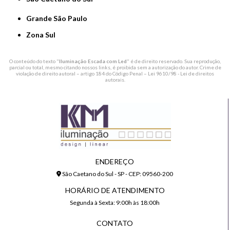
Grande São Paulo
Zona Sul
O conteúdo do texto "
Iluminação Escada com Led
" é de direito reservado. Sua reprodução,
parcial ou total, mesmo citando nossos links, é proibida sem a autorização do autor. Crime de
violação de direito autoral – artigo 184 do Código Penal –
Lei 9610/98 - Lei de direitos
autorais
.
ENDEREÇO
São Caetano do Sul - SP - CEP: 09560-200
HORÁRIO DE ATENDIMENTO
Segunda à Sexta: 9:00h às 18:00h
CONTATO