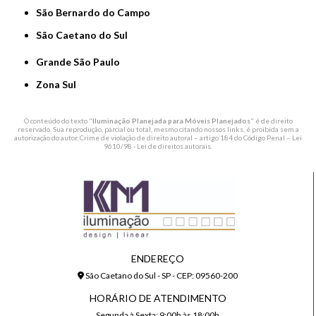
São Bernardo do Campo
São Caetano do Sul
Grande São Paulo
Zona Sul
O conteúdo do texto "
Iluminação Planejada para Móveis Planejados
" é de direito
reservado. Sua reprodução, parcial ou total, mesmo citando nossos links, é proibida sem a
autorização do autor. Crime de violação de direito autoral – artigo 184 do Código Penal –
Lei
9610/98 - Lei de direitos autorais
.
ENDEREÇO
São Caetano do Sul - SP - CEP: 09560-200
HORÁRIO DE ATENDIMENTO
Segunda à Sexta: 9:00h às 18:00h