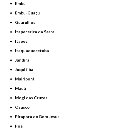
Embu
Embu-Guaçu
Guarulhos
Itapecerica da Serra
Itapevi
Itaquaquecetuba
Jandira
Juquitiba
Mairiporã
Mauá
Mogi das Cruzes
Osasco
Pirapora do Bom Jesus
Poá