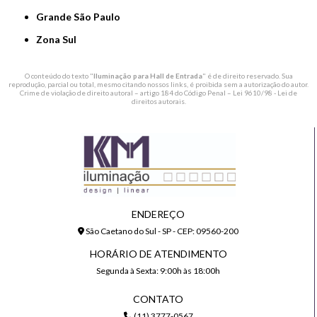
Grande São Paulo
Zona Sul
O conteúdo do texto "
Iluminação para Hall de Entrada
" é de direito reservado. Sua
reprodução, parcial ou total, mesmo citando nossos links, é proibida sem a autorização do autor.
Crime de violação de direito autoral – artigo 184 do Código Penal –
Lei 9610/98 - Lei de
direitos autorais
.
ENDEREÇO
São Caetano do Sul - SP - CEP: 09560-200
HORÁRIO DE ATENDIMENTO
Segunda à Sexta: 9:00h às 18:00h
CONTATO
(11) 3777-0567