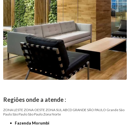
Regiões onde a atende :
ZONA LESTE
ZONA OESTE
ZONA SUL
ABCD
GRANDE SÃO PAULO
Grande São
Paulo
São Paulo
São Paulo
Zona Norte
Fazenda Morumbi