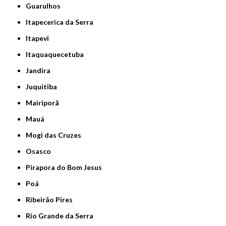
Guarulhos
Itapecerica da Serra
Itapevi
Itaquaquecetuba
Jandira
Juquitiba
Mairiporã
Mauá
Mogi das Cruzes
Osasco
Pirapora do Bom Jesus
Poá
Ribeirão Pires
Rio Grande da Serra