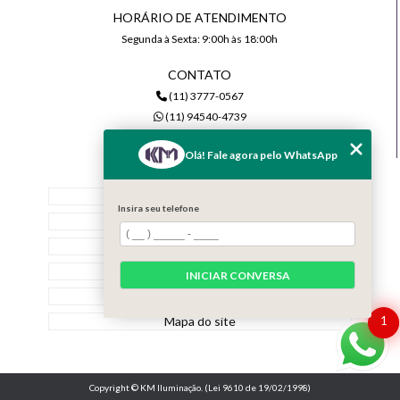
HORÁRIO DE ATENDIMENTO
Segunda à Sexta: 9:00h às 18:00h
CONTATO
(11) 3777-0567
(11) 94540-4739
comercial@kmiluminacao.com.br
Olá! Fale agora pelo WhatsApp
MENU
Home
Insira seu telefone
Quem Somos
Serviços
Contato
INICIAR CONVERSA
Categorias
Mapa do site
1
Copyright © KM Iluminação. (Lei 9610 de 19/02/1998)