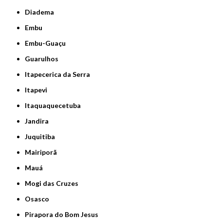
Diadema
Embu
Embu-Guaçu
Guarulhos
Itapecerica da Serra
Itapevi
Itaquaquecetuba
Jandira
Juquitiba
Mairiporã
Mauá
Mogi das Cruzes
Osasco
Pirapora do Bom Jesus