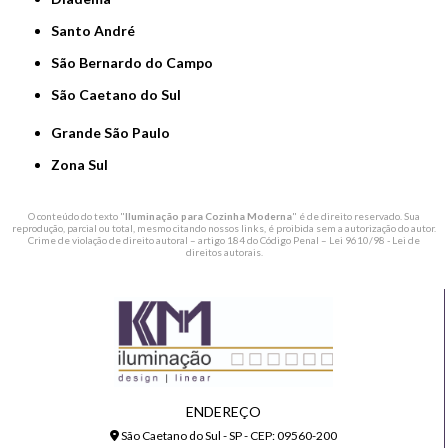
Santo André
São Bernardo do Campo
São Caetano do Sul
Grande São Paulo
Zona Sul
O conteúdo do texto "
Iluminação para Cozinha Moderna
" é de direito reservado. Sua
reprodução, parcial ou total, mesmo citando nossos links, é proibida sem a autorização do autor.
Crime de violação de direito autoral – artigo 184 do Código Penal –
Lei 9610/98 - Lei de
direitos autorais
.
ENDEREÇO
São Caetano do Sul - SP - CEP: 09560-200