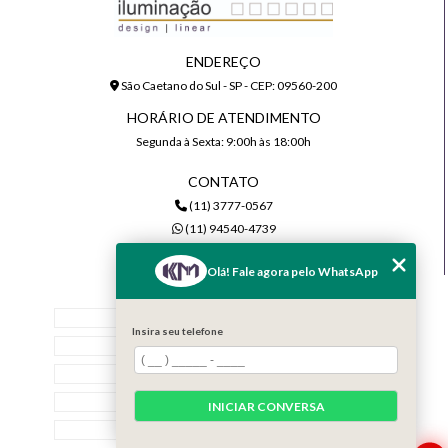
ENDEREÇO
São Caetano do Sul - SP - CEP: 09560-200
HORÁRIO DE ATENDIMENTO
Segunda à Sexta: 9:00h às 18:00h
CONTATO
(11) 3777-0567
(11) 94540-4739
comercial@kmiluminacao.com.br
Olá! Fale agora pelo WhatsApp
MENU
Home
Insira seu telefone
Quem Somos
Serviços
Contato
INICIAR CONVERSA
Categorias