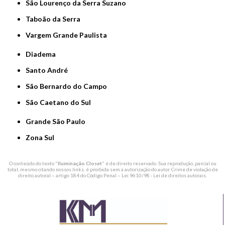
São Lourenço da Serra Suzano
Taboão da Serra
Vargem Grande Paulista
Diadema
Santo André
São Bernardo do Campo
São Caetano do Sul
Grande São Paulo
Zona Sul
O conteúdo do texto "
Iluminação Closet
" é de direito reservado. Sua reprodução, parcial ou
total, mesmo citando nossos links, é proibida sem a autorização do autor. Crime de violação de
direito autoral – artigo 184 do Código Penal –
Lei 9610/98 - Lei de direitos autorais
.