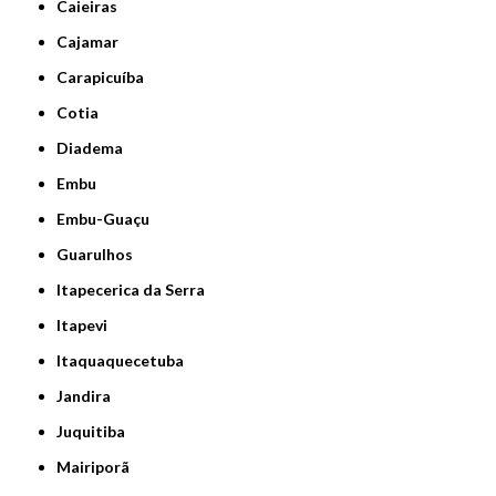
Caieiras
Cajamar
Carapicuíba
Cotia
Diadema
Embu
Embu-Guaçu
Guarulhos
Itapecerica da Serra
Itapevi
Itaquaquecetuba
Jandira
Juquitiba
Mairiporã