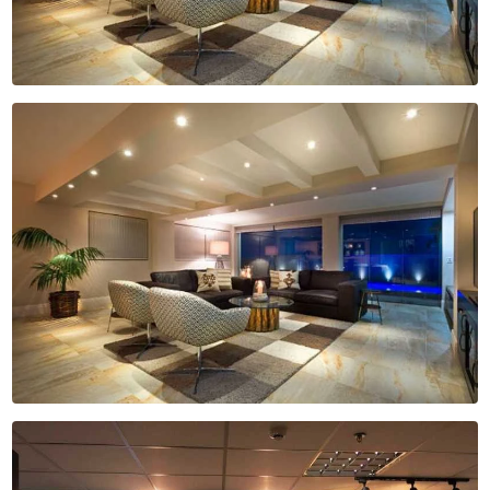
ILUMINAÇÃO PARA MÓVEIS PLANEJADOS
ILUMINAÇÃO PARA SALAS
ILUMINAÇÃO PARA TETOS
ILUMINAÇÃO PLANEJADA PARA CASAS
ILUMINAÇÕES DE LED
ILUMINAÇÕES LINEARES
ILUMINAÇÕES LINEARES PARA EMBUTIR
ILUMINAÇÕES PARA CLOSETS
ILUMINAÇÕES PARA IMÓVEIS
ILUMINAÇÕES RESIDENCIAIS
INSTALAÇÕES ELÉTRICAS