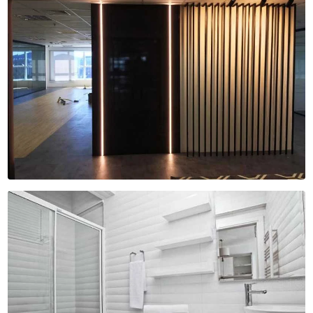
INSTALAÇÕES ELÉTRICAS CORPORATIVAS
INSTALAÇÕES ELÉTRICAS RESIDENCIAIS
MANUTENÇÕES ELÉTRICAS
PERFIS DE LED
PERFIS LINEARES
PERFIS PARA ILUMINAÇÃO
PROJETOS DE ILUMINAÇÃO
PROJETOS ELÉTRICOS