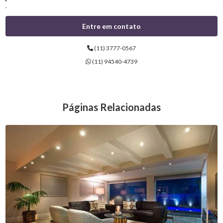
ILUMINAÇÃO LINEAR PARA SOBREPOR
Entre em contato
ILUMINAÇÃO MODERNA
(11) 3777-0567
ILUMINAÇÃO PARA APARTAMENTOS
(11) 94540-4739
ILUMINAÇÃO PARA ARMÁRIOS
ILUMINAÇÃO PARA BANHEIROS
Páginas Relacionadas
ILUMINAÇÃO PARA CASA
ILUMINAÇÃO PARA CASAS
ILUMINAÇÃO PARA COZINHAS
ILUMINAÇÃO PARA EMPRESA
ILUMINAÇÃO PARA MÓVEIS