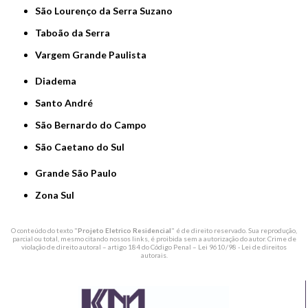
São Lourenço da Serra Suzano
Taboão da Serra
Vargem Grande Paulista
Diadema
Santo André
São Bernardo do Campo
São Caetano do Sul
Grande São Paulo
Zona Sul
O conteúdo do texto "
Projeto Eletrico Residencial
" é de direito reservado. Sua reprodução,
parcial ou total, mesmo citando nossos links, é proibida sem a autorização do autor. Crime de
violação de direito autoral – artigo 184 do Código Penal –
Lei 9610/98 - Lei de direitos
autorais
.