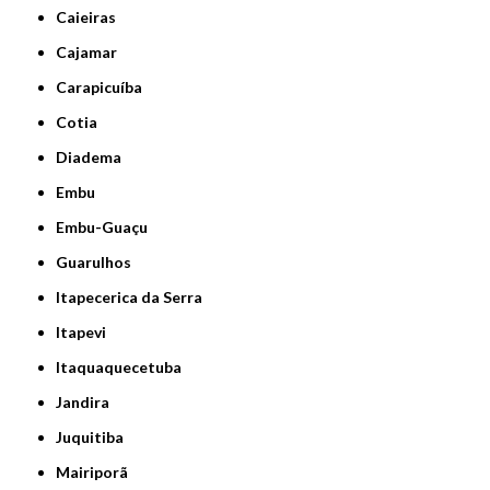
Caieiras
Cajamar
Carapicuíba
Cotia
Diadema
Embu
Embu-Guaçu
Guarulhos
Itapecerica da Serra
Itapevi
Itaquaquecetuba
Jandira
Juquitiba
Mairiporã