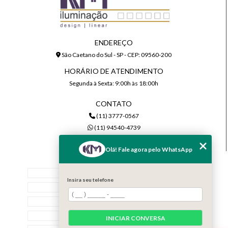
ENDEREÇO
São Caetano do Sul - SP - CEP: 09560-200
HORÁRIO DE ATENDIMENTO
Segunda à Sexta: 9:00h às 18:00h
CONTATO
(11) 3777-0567
(11) 94540-4739
comercial@kmiluminacao.com.br
Olá! Fale agora pelo WhatsApp
MENU
Home
Insira seu telefone
Quem Somos
Serviços
Contato
INICIAR CONVERSA