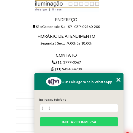
ENDEREÇO
São Caetano do Sul - SP - CEP: 09560-200
HORÁRIO DE ATENDIMENTO
Segunda à Sexta: 9:00h às 18:00h
CONTATO
(11) 3777-0567
(11) 94540-4739
comercial@kmiluminacao.com.br
Olá! Fale agora pelo WhatsApp
MENU
Home
Insira seu telefone
Quem Somos
Serviços
Contato
INICIAR CONVERSA
Categorias