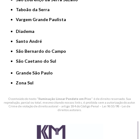
Taboão da Serra
Vargem Grande Paulista
Diadema
Santo André
São Bernardo do Campo
São Caetano do Sul
Grande São Paulo
Zona Sul
O conteúdo do texto "
Iluminação Linear Pendete em Piso
" é de direito reservado. Sua
reprodução, parcial ou total, mesmo citando nossos links, é proibida sem a autorização do autor.
Crime de violação de direito autoral – artigo 184 do Código Penal –
Lei 9610/98 - Lei de
direitos autorais
.