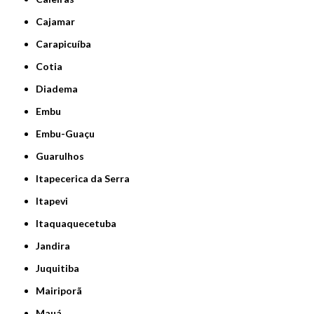
Cajamar
Carapicuíba
Cotia
Diadema
Embu
Embu-Guaçu
Guarulhos
Itapecerica da Serra
Itapevi
Itaquaquecetuba
Jandira
Juquitiba
Mairiporã
Mauá