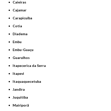
Caieiras
Cajamar
Carapicuíba
Cotia
Diadema
Embu
Embu-Guaçu
Guarulhos
Itapecerica da Serra
Itapevi
Itaquaquecetuba
Jandira
Juquitiba
Mairiporã