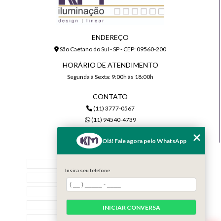
ENDEREÇO
São Caetano do Sul - SP - CEP: 09560-200
HORÁRIO DE ATENDIMENTO
Segunda à Sexta: 9:00h às 18:00h
CONTATO
(11) 3777-0567
(11) 94540-4739
comercial@kmiluminacao.com.br
Olá! Fale agora pelo WhatsApp
MENU
Home
Insira seu telefone
Quem Somos
Serviços
Contato
INICIAR CONVERSA
Categorias