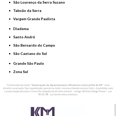
São Lourenço da Serra Suzano
Taboão da Serra
Vargem Grande Paulista
Diadema
Santo André
São Bernardo do Campo
São Caetano do Sul
Grande São Paulo
Zona Sul
O conteúdo do texto "
Iluminação de Apartamentos Modernos Litoral Sul de SP
" é de
direito reservado. Sua reprodução, parcial ou total, mesmo citando nossos links, é proibida sem
a autorização do autor. Crime de violação de direito autoral – artigo 184 do Código Penal –
Lei
9610/98 - Lei de direitos autorais
.