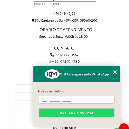
ENDEREÇO
São Caetano do Sul - SP - CEP: 09560-200
HORÁRIO DE ATENDIMENTO
Segunda à Sexta: 9:00h às 18:00h
CONTATO
(11) 3777-0567
(11) 94540-4739
comercial@kmiluminacao.com.br
Olá! Fale agora pelo WhatsApp
MENU
Home
Insira seu telefone
Quem Somos
Serviços
Contato
INICIAR CONVERSA
Categorias
Mapa do site
1