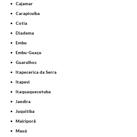
Cajamar
Carapicuíba
Cotia
Diadema
Embu
Embu-Guaçu
Guarulhos
Itapecerica da Serra
Itapevi
Itaquaquecetuba
Jandira
Juquitiba
Mairiporã
Mauá