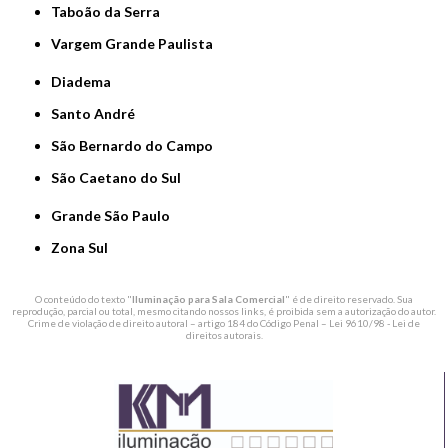
Taboão da Serra
Vargem Grande Paulista
Diadema
Santo André
São Bernardo do Campo
São Caetano do Sul
Grande São Paulo
Zona Sul
O conteúdo do texto "
Iluminação para Sala Comercial
" é de direito reservado. Sua
reprodução, parcial ou total, mesmo citando nossos links, é proibida sem a autorização do autor.
Crime de violação de direito autoral – artigo 184 do Código Penal –
Lei 9610/98 - Lei de
direitos autorais
.