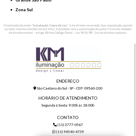
Zona Sul
O conteúdo do texto "
Instalação Caixa de Luz
" é de direito reservado. Sua reprodução, parcial
ou total, mesmo citando nossos links, é proibida sem a autorização do autor. Crime de violação
de direito autoral – artigo 184 do Código Penal –
Lei 9610/98 - Lei de direitos autorais
.
ENDEREÇO
São Caetano do Sul - SP - CEP: 09560-200
HORÁRIO DE ATENDIMENTO
Segunda à Sexta: 9:00h às 18:00h
CONTATO
(11) 3777-0567
(11) 94540-4739