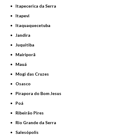
Itapecerica da Serra
Itapevi
Itaquaquecetuba
Jandira
Juquitiba
Mairiporã
Mauá
Mogi das Cruzes
Osasco
Pirapora do Bom Jesus
Poá
Ribeirão Pires
Rio Grande da Serra
Salesópolis