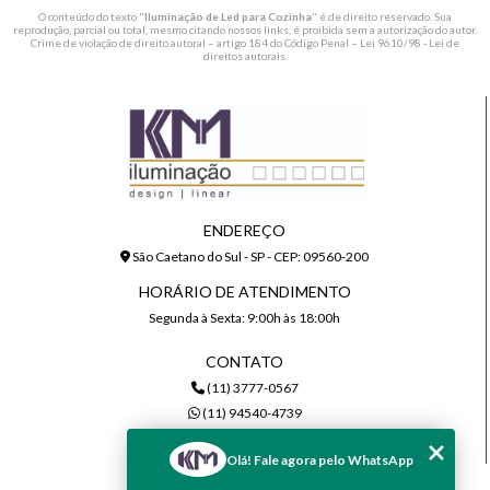
O conteúdo do texto "
Iluminação de Led para Cozinha
" é de direito reservado. Sua
reprodução, parcial ou total, mesmo citando nossos links, é proibida sem a autorização do autor.
Crime de violação de direito autoral – artigo 184 do Código Penal –
Lei 9610/98 - Lei de
direitos autorais
.
ENDEREÇO
São Caetano do Sul - SP - CEP: 09560-200
HORÁRIO DE ATENDIMENTO
Segunda à Sexta: 9:00h às 18:00h
CONTATO
(11) 3777-0567
(11) 94540-4739
comercial@kmiluminacao.com.br
Olá! Fale agora pelo WhatsApp
MENU