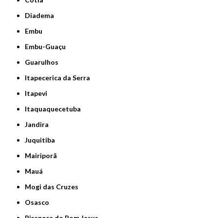
Diadema
Embu
Embu-Guaçu
Guarulhos
Itapecerica da Serra
Itapevi
Itaquaquecetuba
Jandira
Juquitiba
Mairiporã
Mauá
Mogi das Cruzes
Osasco
Pirapora do Bom Jesus