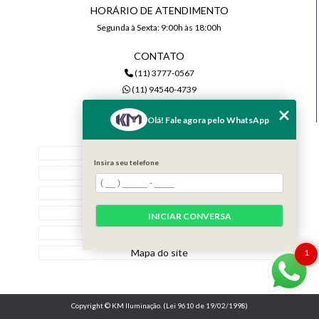
HORÁRIO DE ATENDIMENTO
Segunda à Sexta: 9:00h às 18:00h
CONTATO
(11) 3777-0567
(11) 94540-4739
comercial@kmiluminacao.com.br
Olá! Fale agora pelo WhatsApp
MENU
Home
Insira seu telefone
Quem Somos
Serviços
Contato
INICIAR CONVERSA
Categorias
Mapa do site
1
Copyright © KM Iluminação. (Lei 9610 de 19/02/1998)