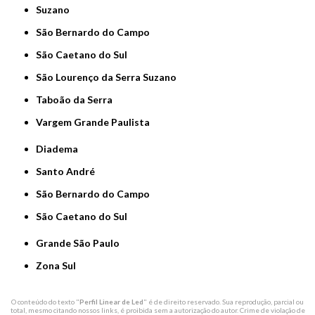
Suzano
São Bernardo do Campo
São Caetano do Sul
São Lourenço da Serra Suzano
Taboão da Serra
Vargem Grande Paulista
Diadema
Santo André
São Bernardo do Campo
São Caetano do Sul
Grande São Paulo
Zona Sul
O conteúdo do texto "
Perfil Linear de Led
" é de direito reservado. Sua reprodução, parcial ou
total, mesmo citando nossos links, é proibida sem a autorização do autor. Crime de violação de