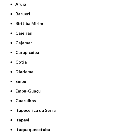
Arujá
Barueri
Biritiba Mirim
Caieiras
Cajamar
Carapicuíba
Cotia
Diadema
Embu
Embu-Guaçu
Guarulhos
Itapecerica da Serra
Itapevi
Itaquaquecetuba