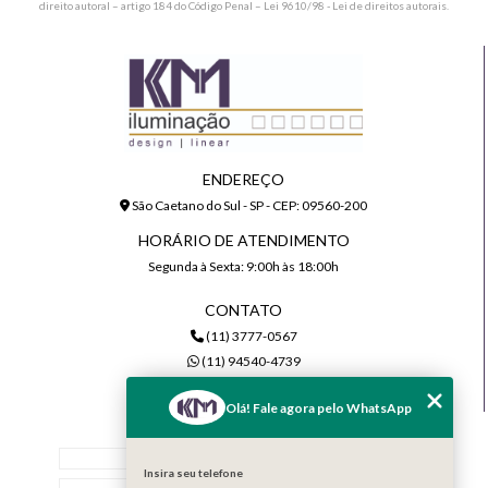
direito autoral – artigo 184 do Código Penal –
Lei 9610/98 - Lei de direitos autorais
.
ENDEREÇO
São Caetano do Sul - SP - CEP: 09560-200
HORÁRIO DE ATENDIMENTO
Segunda à Sexta: 9:00h às 18:00h
CONTATO
(11) 3777-0567
(11) 94540-4739
comercial@kmiluminacao.com.br
Olá! Fale agora pelo WhatsApp
MENU
Home
Insira seu telefone