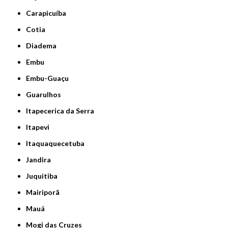
Carapicuíba
Cotia
Diadema
Embu
Embu-Guaçu
Guarulhos
Itapecerica da Serra
Itapevi
Itaquaquecetuba
Jandira
Juquitiba
Mairiporã
Mauá
Mogi das Cruzes