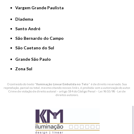
Vargem Grande Paulista
Diadema
Santo André
São Bernardo do Campo
São Caetano do Sul
Grande São Paulo
Zona Sul
O conteúdo do texto "
Iluminação Linear Embutida no Teto
" é de direito reservado. Sua
reprodução, parcial ou total, mesmo citando nossos links, é proibida sem a autorização do autor.
Crime de violação de direito autoral – artigo 184 do Código Penal –
Lei 9610/98 - Lei de
direitos autorais
.