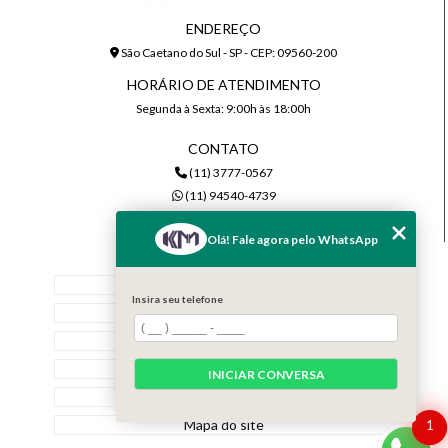
ENDEREÇO
São Caetano do Sul - SP - CEP: 09560-200
HORÁRIO DE ATENDIMENTO
Segunda à Sexta: 9:00h às 18:00h
CONTATO
(11) 3777-0567
(11) 94540-4739
comercial@kmiluminacao.com.br
Olá! Fale agora pelo WhatsApp
MENU
Home
Insira seu telefone
Quem Somos
Serviços
Contato
INICIAR CONVERSA
Categorias
Mapa do site
1