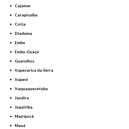
Cajamar
Carapicuíba
Cotia
Diadema
Embu
Embu-Guaçu
Guarulhos
Itapecerica da Serra
Itapevi
Itaquaquecetuba
Jandira
Juquitiba
Mairiporã
Mauá