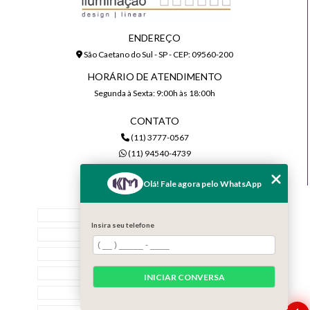
ENDEREÇO
São Caetano do Sul - SP - CEP: 09560-200
HORÁRIO DE ATENDIMENTO
Segunda à Sexta: 9:00h às 18:00h
CONTATO
(11) 3777-0567
(11) 94540-4739
comercial@kmiluminacao.com.br
Olá! Fale agora pelo WhatsApp
MENU
Home
Insira seu telefone
Quem Somos
Serviços
Contato
INICIAR CONVERSA
Categorias