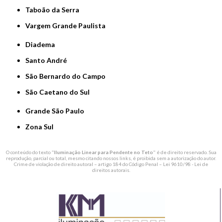
Taboão da Serra
Vargem Grande Paulista
Diadema
Santo André
São Bernardo do Campo
São Caetano do Sul
Grande São Paulo
Zona Sul
O conteúdo do texto "
Iluminação Linear para Pendente no Teto
" é de direito reservado. Sua
reprodução, parcial ou total, mesmo citando nossos links, é proibida sem a autorização do autor.
Crime de violação de direito autoral – artigo 184 do Código Penal –
Lei 9610/98 - Lei de
direitos autorais
.