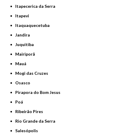
Itapecerica da Serra
Itapevi
Itaquaquecetuba
Jandira
Juquitiba
Mairiporã
Mauá
Mogi das Cruzes
Osasco
Pirapora do Bom Jesus
Poá
Ribeirão Pires
Rio Grande da Serra
Salesópolis