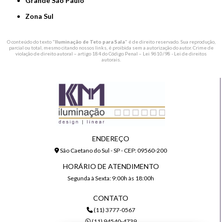
Grande São Paulo
Zona Sul
O conteúdo do texto "
Iluminação de Teto para Sala
" é de direito reservado. Sua reprodução,
parcial ou total, mesmo citando nossos links, é proibida sem a autorização do autor. Crime de
violação de direito autoral – artigo 184 do Código Penal –
Lei 9610/98 - Lei de direitos
autorais
.
ENDEREÇO
São Caetano do Sul - SP - CEP: 09560-200
HORÁRIO DE ATENDIMENTO
Segunda à Sexta: 9:00h às 18:00h
CONTATO
(11) 3777-0567
(11) 94540-4739