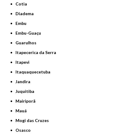
Cotia
Diadema
Embu
Embu-Guaçu
Guarulhos
Itapecerica da Serra
Itapevi
Itaquaquecetuba
Jandira
Juquitiba
Mairiporã
Mauá
Mogi das Cruzes
Osasco