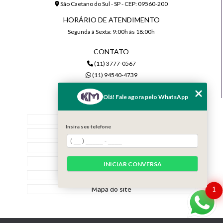
São Caetano do Sul - SP - CEP: 09560-200
HORÁRIO DE ATENDIMENTO
Segunda à Sexta: 9:00h às 18:00h
CONTATO
(11) 3777-0567
(11) 94540-4739
comercial@kmiluminacao.com.br
Olá! Fale agora pelo WhatsApp
MENU
Home
Insira seu telefone
Quem Somos
Serviços
Contato
INICIAR CONVERSA
Categorias
Mapa do site
1