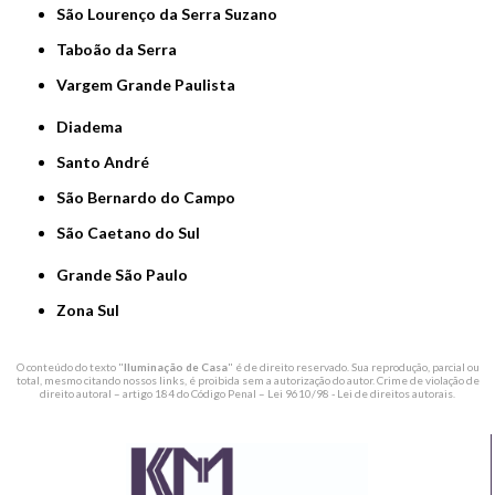
São Lourenço da Serra Suzano
Taboão da Serra
Vargem Grande Paulista
Diadema
Santo André
São Bernardo do Campo
São Caetano do Sul
Grande São Paulo
Zona Sul
O conteúdo do texto "
Iluminação de Casa
" é de direito reservado. Sua reprodução, parcial ou
total, mesmo citando nossos links, é proibida sem a autorização do autor. Crime de violação de
direito autoral – artigo 184 do Código Penal –
Lei 9610/98 - Lei de direitos autorais
.