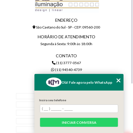
ENDEREÇO
São Caetano do Sul - SP - CEP: 09560-200
HORÁRIO DE ATENDIMENTO
Segunda à Sexta: 9:00h às 18:00h
CONTATO
(11) 3777-0567
(11) 94540-4739
comercial@kmiluminacao.com.br
Olá! Fale agora pelo WhatsApp
MENU
Home
Insira seu telefone
Quem Somos
Serviços
Contato
INICIAR CONVERSA
Categorias