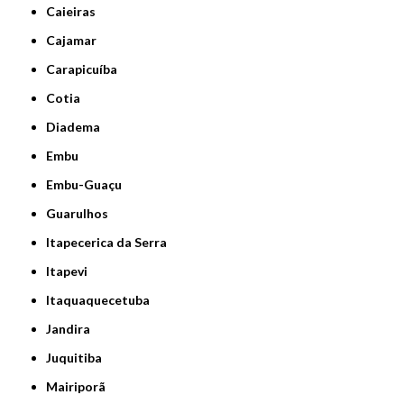
Caieiras
Cajamar
Carapicuíba
Cotia
Diadema
Embu
Embu-Guaçu
Guarulhos
Itapecerica da Serra
Itapevi
Itaquaquecetuba
Jandira
Juquitiba
Mairiporã