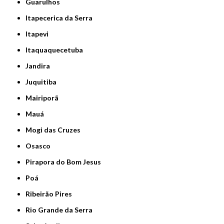
Guarulhos
Itapecerica da Serra
Itapevi
Itaquaquecetuba
Jandira
Juquitiba
Mairiporã
Mauá
Mogi das Cruzes
Osasco
Pirapora do Bom Jesus
Poá
Ribeirão Pires
Rio Grande da Serra