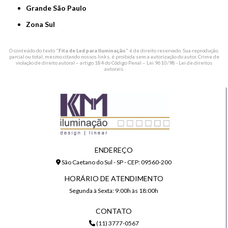
Grande São Paulo
Zona Sul
O conteúdo do texto "
Fita de Led para Iluminação
" é de direito reservado. Sua reprodução,
parcial ou total, mesmo citando nossos links, é proibida sem a autorização do autor. Crime de
violação de direito autoral – artigo 184 do Código Penal –
Lei 9610/98 - Lei de direitos
autorais
.
ENDEREÇO
São Caetano do Sul - SP - CEP: 09560-200
HORÁRIO DE ATENDIMENTO
Segunda à Sexta: 9:00h às 18:00h
CONTATO
(11) 3777-0567