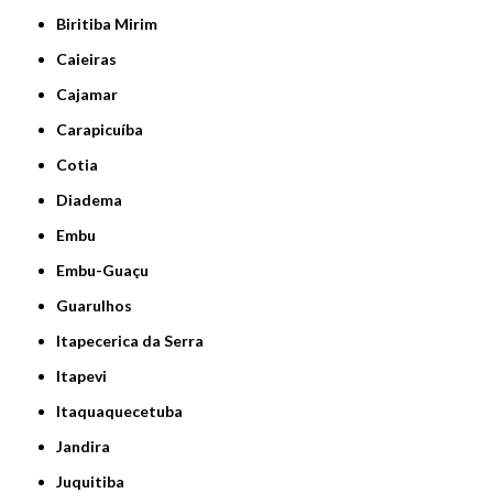
Biritiba Mirim
Caieiras
Cajamar
Carapicuíba
Cotia
Diadema
Embu
Embu-Guaçu
Guarulhos
Itapecerica da Serra
Itapevi
Itaquaquecetuba
Jandira
Juquitiba