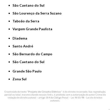
São Caetano do Sul
São Lourenço da Serra Suzano
Taboão da Serra
Vargem Grande Paulista
Diadema
Santo André
São Bernardo do Campo
São Caetano do Sul
Grande São Paulo
Zona Sul
O conteúdo do texto "
Projeto de Circuito Elétrico
" é de direito reservado. Sua reprodução,
parcial ou total, mesmo citando nossos links, é proibida sem a autorização do autor. Crime de
violação de direito autoral – artigo 184 do Código Penal –
Lei 9610/98 - Lei de direitos
autorais
.