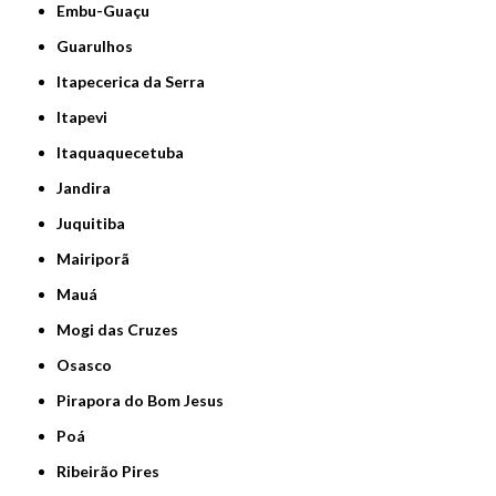
Embu-Guaçu
Guarulhos
Itapecerica da Serra
Itapevi
Itaquaquecetuba
Jandira
Juquitiba
Mairiporã
Mauá
Mogi das Cruzes
Osasco
Pirapora do Bom Jesus
Poá
Ribeirão Pires