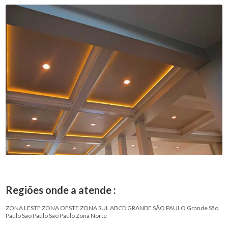
Regiões onde a atende :
ZONA LESTE
ZONA OESTE
ZONA SUL
ABCD
GRANDE SÃO PAULO
Grande São
Paulo
São Paulo
São Paulo
Zona Norte