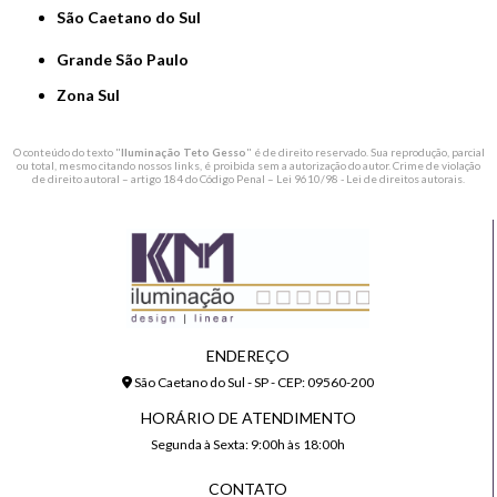
São Caetano do Sul
Grande São Paulo
Zona Sul
O conteúdo do texto "
Iluminação Teto Gesso
" é de direito reservado. Sua reprodução, parcial
ou total, mesmo citando nossos links, é proibida sem a autorização do autor. Crime de violação
de direito autoral – artigo 184 do Código Penal –
Lei 9610/98 - Lei de direitos autorais
.
ENDEREÇO
São Caetano do Sul - SP - CEP: 09560-200
HORÁRIO DE ATENDIMENTO
Segunda à Sexta: 9:00h às 18:00h
CONTATO