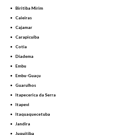
Biritiba Mirim
Caieiras
Cajamar
Carapicuíba
Cotia
Diadema
Embu
Embu-Guaçu
Guarulhos
Itapecerica da Serra
Itapevi
Itaquaquecetuba
Jandira
Juquitiba