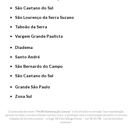
São Caetano do Sul
São Lourenço da Serra Suzano
Taboão da Serra
Vargem Grande Paulista
Diadema
Santo André
São Bernardo do Campo
São Caetano do Sul
Grande São Paulo
Zona Sul
O conteúdo do texto "
Perfil Iluminação Linear
" é de direito reservado. Sua reprodução,
parcial ou total, mesmo citando nossos links, é proibida sem a autorização do autor. Crime de
violação de direito autoral – artigo 184 do Código Penal –
Lei 9610/98 - Lei de direitos
autorais
.