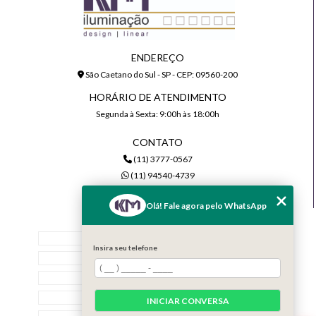
ENDEREÇO
São Caetano do Sul - SP - CEP: 09560-200
HORÁRIO DE ATENDIMENTO
Segunda à Sexta: 9:00h às 18:00h
CONTATO
(11) 3777-0567
(11) 94540-4739
comercial@kmiluminacao.com.br
Olá! Fale agora pelo WhatsApp
MENU
Home
Insira seu telefone
Quem Somos
Serviços
Contato
INICIAR CONVERSA