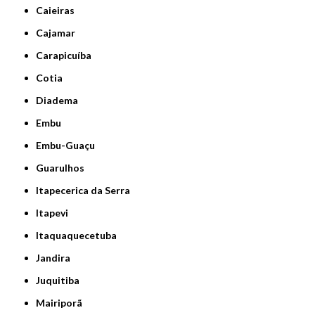
Caieiras
Cajamar
Carapicuíba
Cotia
Diadema
Embu
Embu-Guaçu
Guarulhos
Itapecerica da Serra
Itapevi
Itaquaquecetuba
Jandira
Juquitiba
Mairiporã