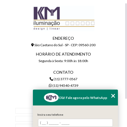
ENDEREÇO
São Caetano do Sul - SP - CEP: 09560-200
HORÁRIO DE ATENDIMENTO
Segunda à Sexta: 9:00h às 18:00h
CONTATO
(11) 3777-0567
(11) 94540-4739
comercial@kmiluminacao.com.br
Olá! Fale agora pelo WhatsApp
MENU
Home
Insira seu telefone
Quem Somos
Serviços