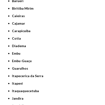
Barueri
Biritiba Mirim
Caieiras
Cajamar
Carapicuíba
Cotia
Diadema
Embu
Embu-Guaçu
Guarulhos
Itapecerica da Serra
Itapevi
Itaquaquecetuba
Jandira