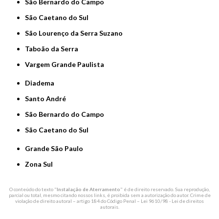
São Bernardo do Campo
São Caetano do Sul
São Lourenço da Serra Suzano
Taboão da Serra
Vargem Grande Paulista
Diadema
Santo André
São Bernardo do Campo
São Caetano do Sul
Grande São Paulo
Zona Sul
O conteúdo do texto "
Instalação de Aterramento
" é de direito reservado. Sua reprodução,
parcial ou total, mesmo citando nossos links, é proibida sem a autorização do autor. Crime de
violação de direito autoral – artigo 184 do Código Penal –
Lei 9610/98 - Lei de direitos
autorais
.