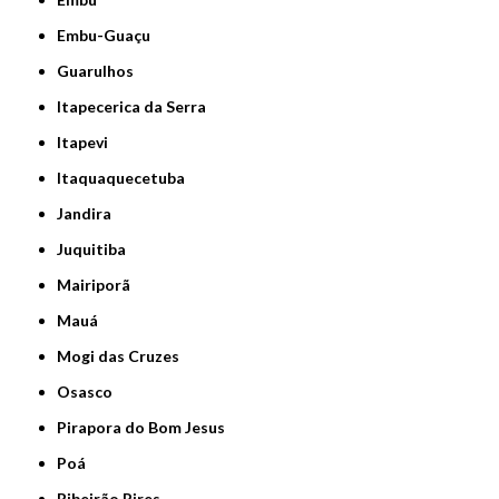
Embu-Guaçu
Guarulhos
Itapecerica da Serra
Itapevi
Itaquaquecetuba
Jandira
Juquitiba
Mairiporã
Mauá
Mogi das Cruzes
Osasco
Pirapora do Bom Jesus
Poá
Ribeirão Pires