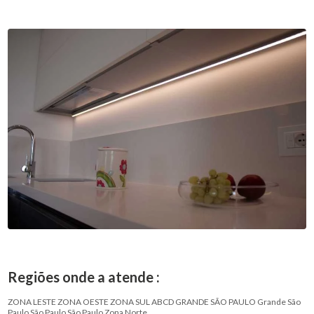
Regiões onde a atende :
ZONA LESTE
ZONA OESTE
ZONA SUL
ABCD
GRANDE SÃO PAULO
Grande São
Paulo
São Paulo
São Paulo
Zona Norte