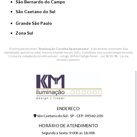
São Bernardo do Campo
São Caetano do Sul
Grande São Paulo
Zona Sul
O conteúdo do texto "
Iluminação Cozinha Apartamento
" é de direito reservado. Sua
reprodução, parcial ou total, mesmo citando nossos links, é proibida sem a autorização do autor.
Crime de violação de direito autoral – artigo 184 do Código Penal –
Lei 9610/98 - Lei de
direitos autorais
.
ENDEREÇO
São Caetano do Sul - SP - CEP: 09560-200
HORÁRIO DE ATENDIMENTO
Segunda à Sexta: 9:00h às 18:00h