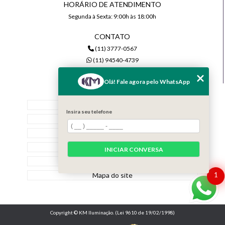
HORÁRIO DE ATENDIMENTO
Segunda à Sexta: 9:00h às 18:00h
CONTATO
(11) 3777-0567
(11) 94540-4739
comercial@kmiluminacao.com.br
Olá! Fale agora pelo WhatsApp
MENU
Home
Insira seu telefone
Quem Somos
Serviços
Contato
INICIAR CONVERSA
Categorias
Mapa do site
1
Copyright © KM Iluminação. (Lei 9610 de 19/02/1998)