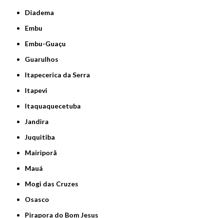
Diadema
Embu
Embu-Guaçu
Guarulhos
Itapecerica da Serra
Itapevi
Itaquaquecetuba
Jandira
Juquitiba
Mairiporã
Mauá
Mogi das Cruzes
Osasco
Pirapora do Bom Jesus