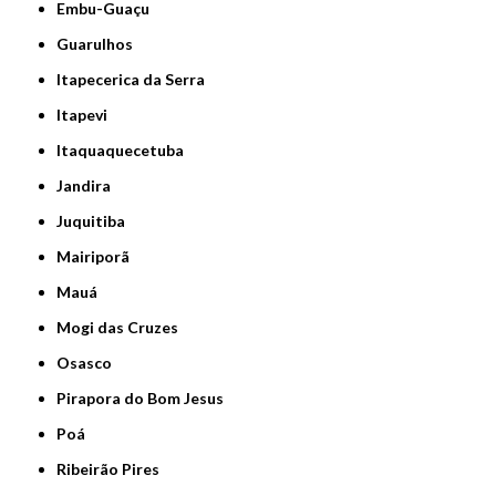
Embu-Guaçu
Guarulhos
Itapecerica da Serra
Itapevi
Itaquaquecetuba
Jandira
Juquitiba
Mairiporã
Mauá
Mogi das Cruzes
Osasco
Pirapora do Bom Jesus
Poá
Ribeirão Pires