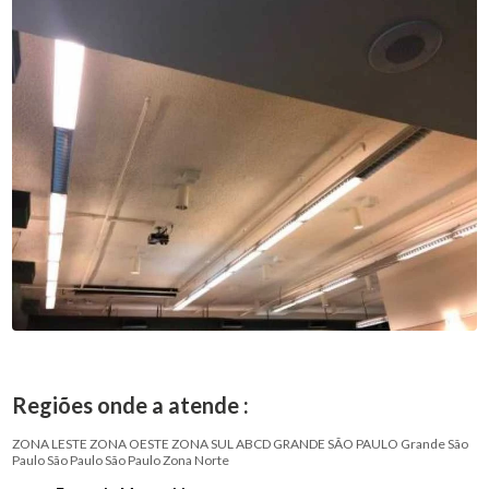
Regiões onde a atende :
ZONA LESTE
ZONA OESTE
ZONA SUL
ABCD
GRANDE SÃO PAULO
Grande São
Paulo
São Paulo
São Paulo
Zona Norte