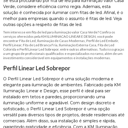
Se está procurando por fita de led para iluminação valor Casa
Verde, considere eficiência como regra. Ademais, esta
solução é conhecida por iluminar com fitas de led. Afinal, é o
melhor para empresas quando o assunto é fitas de led. Veja
outras opções a respeito de fitas de led.
Tem interesse em fita de led para iluminação valor Casa Verde? Confira os
serviços oferecidos pela KM ILUMINACAO LINEAR E DESIGN, você pode
encontrar Fita de Led, Iluminação de Casas Modernas, Perfil de Led Embutir,
Perfil Linear, Fita de Led Branca Fria, Iluminação Externa Casa, Fita de Led
Colorida e Perfil Linear Led Sobrepor, entre outras alternativas. Tudo isso graças
a um grupo de profissionais qualificados e especializados no ramo, além de um
investimento considerável em equipamentos e instalações modernas.
Perfil Linear Led Sobrepor
O Perfil Linear Led Sobrepor é uma solução moderna e
elegante para iluminação de ambientes. Fabricado pela KM
Iluminação Linear e Design, esse perfil é ideal para ser
instalado em tetos e paredes, proporcionando uma
iluminação uniforme e agradável. Com design discreto e
sofisticado, o Perfil Linear Led Sobrepor é uma opção
versátil para diversos tipos de projetos, desde residenciais até
comerciais. Além disso, sua instalação é simples e rápida,
garantindo praticidade e eficiência. Com a KM Iluminação