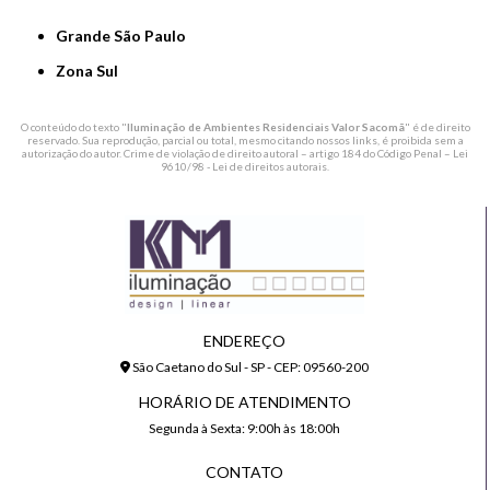
Grande São Paulo
Zona Sul
O conteúdo do texto "
Iluminação de Ambientes Residenciais Valor Sacomã
" é de direito
reservado. Sua reprodução, parcial ou total, mesmo citando nossos links, é proibida sem a
autorização do autor. Crime de violação de direito autoral – artigo 184 do Código Penal –
Lei
9610/98 - Lei de direitos autorais
.
ENDEREÇO
São Caetano do Sul - SP - CEP: 09560-200
HORÁRIO DE ATENDIMENTO
Segunda à Sexta: 9:00h às 18:00h
CONTATO