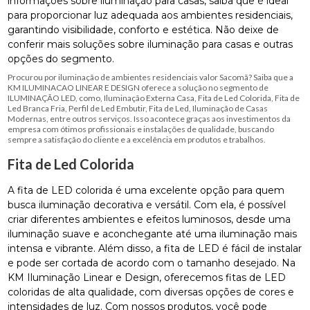
informações sobre iluminação para casas, saiba que é ideal
para proporcionar luz adequada aos ambientes residenciais,
garantindo visibilidade, conforto e estética. Não deixe de
conferir mais soluções sobre iluminação para casas e outras
opções do segmento.
Procurou por iluminação de ambientes residenciais valor Sacomã? Saiba que a
KM ILUMINACAO LINEAR E DESIGN oferece a solução no segmento de
ILUMINAÇÃO LED, como, Iluminação Externa Casa, Fita de Led Colorida, Fita de
Led Branca Fria, Perfil de Led Embutir, Fita de Led, Iluminação de Casas
Modernas, entre outros serviços. Isso acontece graças aos investimentos da
empresa com ótimos profissionais e instalações de qualidade, buscando
sempre a satisfação do cliente e a excelência em produtos e trabalhos.
Fita de Led Colorida
A fita de LED colorida é uma excelente opção para quem
busca iluminação decorativa e versátil. Com ela, é possível
criar diferentes ambientes e efeitos luminosos, desde uma
iluminação suave e aconchegante até uma iluminação mais
intensa e vibrante. Além disso, a fita de LED é fácil de instalar
e pode ser cortada de acordo com o tamanho desejado. Na
KM Iluminação Linear e Design, oferecemos fitas de LED
coloridas de alta qualidade, com diversas opções de cores e
intensidades de luz. Com nossos produtos, você pode