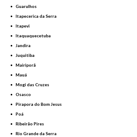
Guarulhos
Itapecerica da Serra
Itapevi
Itaquaquecetuba
Jandira
Juquitiba
Mairiporã
Mauá
Mogi das Cruzes
Osasco
Pirapora do Bom Jesus
Poá
Ribeirão Pires
Rio Grande da Serra