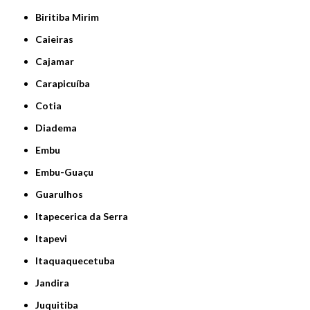
Biritiba Mirim
Caieiras
Cajamar
Carapicuíba
Cotia
Diadema
Embu
Embu-Guaçu
Guarulhos
Itapecerica da Serra
Itapevi
Itaquaquecetuba
Jandira
Juquitiba