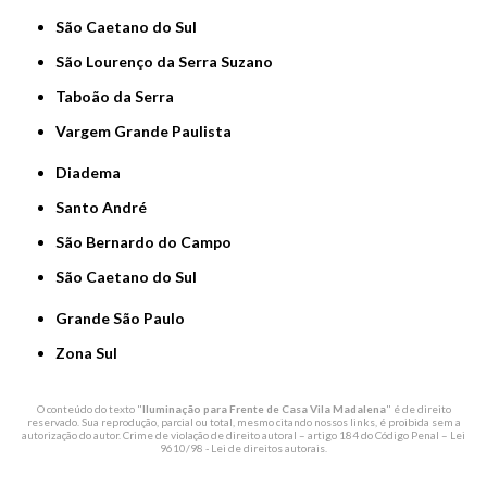
São Caetano do Sul
São Lourenço da Serra Suzano
Taboão da Serra
Vargem Grande Paulista
Diadema
Santo André
São Bernardo do Campo
São Caetano do Sul
Grande São Paulo
Zona Sul
O conteúdo do texto "
Iluminação para Frente de Casa Vila Madalena
" é de direito
reservado. Sua reprodução, parcial ou total, mesmo citando nossos links, é proibida sem a
autorização do autor. Crime de violação de direito autoral – artigo 184 do Código Penal –
Lei
9610/98 - Lei de direitos autorais
.