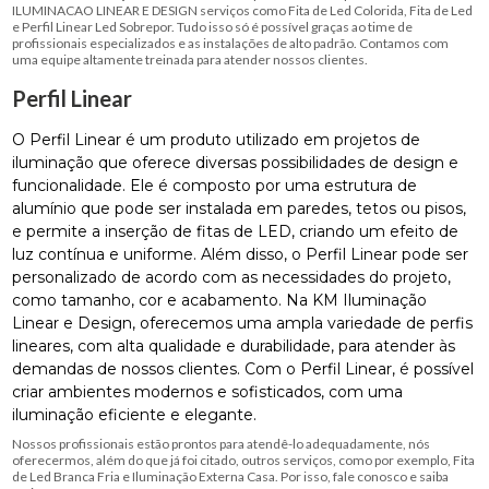
ILUMINACAO LINEAR E DESIGN serviços como Fita de Led Colorida, Fita de Led
e Perfil Linear Led Sobrepor. Tudo isso só é possível graças ao time de
profissionais especializados e as instalações de alto padrão. Contamos com
uma equipe altamente treinada para atender nossos clientes.
Perfil Linear
O Perfil Linear é um produto utilizado em projetos de
iluminação que oferece diversas possibilidades de design e
funcionalidade. Ele é composto por uma estrutura de
alumínio que pode ser instalada em paredes, tetos ou pisos,
e permite a inserção de fitas de LED, criando um efeito de
luz contínua e uniforme. Além disso, o Perfil Linear pode ser
personalizado de acordo com as necessidades do projeto,
como tamanho, cor e acabamento. Na KM Iluminação
Linear e Design, oferecemos uma ampla variedade de perfis
lineares, com alta qualidade e durabilidade, para atender às
demandas de nossos clientes. Com o Perfil Linear, é possível
criar ambientes modernos e sofisticados, com uma
iluminação eficiente e elegante.
Nossos profissionais estão prontos para atendê-lo adequadamente, nós
oferecermos, além do que já foi citado, outros serviços, como por exemplo, Fita
de Led Branca Fria e Iluminação Externa Casa. Por isso, fale conosco e saiba