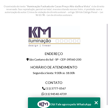
O conteúdo do texto "
Iluminação Fachada de Casas Preço Alto da Boa Vista
" é de direito
reservado. Sua reprodução, parcial ou total, mesmo citando nossos links, é proibida sem a
autorização do autor. Crime de violação de direito autoral – artigo 184 do Código Penal –
Lei
9610/98 - Lei de direitos autorais
.
ENDEREÇO
São Caetano do Sul - SP - CEP: 09560-200
HORÁRIO DE ATENDIMENTO
Segunda à Sexta: 9:00h às 18:00h
CONTATO
(11) 3777-0567
(11) 94540-4739
comercial@kmiluminacao.com.br
Olá! Fale agora pelo WhatsApp