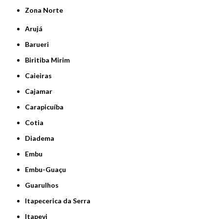
Zona Norte
Arujá
Barueri
Biritiba Mirim
Caieiras
Cajamar
Carapicuíba
Cotia
Diadema
Embu
Embu-Guaçu
Guarulhos
Itapecerica da Serra
Itapevi