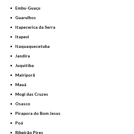
Embu-Guaçu
Guarulhos
Itapecerica da Serra
Itapevi
Itaquaquecetuba
Jandira
Juquitiba
Mairiporã
Mauá
Mogi das Cruzes
Osasco
Pirapora do Bom Jesus
Poá
Ribeirão Pires