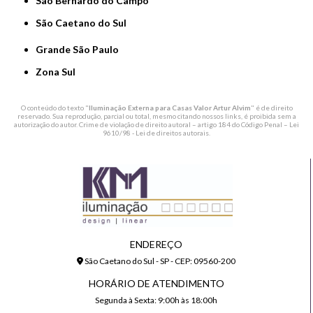
São Bernardo do Campo
São Caetano do Sul
Grande São Paulo
Zona Sul
O conteúdo do texto "
Iluminação Externa para Casas Valor Artur Alvim
" é de direito
reservado. Sua reprodução, parcial ou total, mesmo citando nossos links, é proibida sem a
autorização do autor. Crime de violação de direito autoral – artigo 184 do Código Penal –
Lei
9610/98 - Lei de direitos autorais
.
ENDEREÇO
São Caetano do Sul - SP - CEP: 09560-200
HORÁRIO DE ATENDIMENTO
Segunda à Sexta: 9:00h às 18:00h