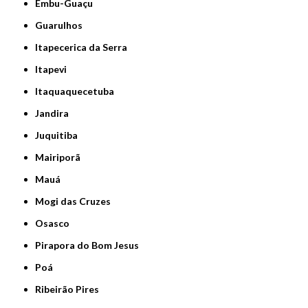
Embu-Guaçu
Guarulhos
Itapecerica da Serra
Itapevi
Itaquaquecetuba
Jandira
Juquitiba
Mairiporã
Mauá
Mogi das Cruzes
Osasco
Pirapora do Bom Jesus
Poá
Ribeirão Pires