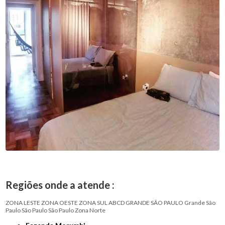
Regiões onde a atende :
ZONA LESTE
ZONA OESTE
ZONA SUL
ABCD
GRANDE SÃO PAULO
Grande São
Paulo
São Paulo
São Paulo
Zona Norte