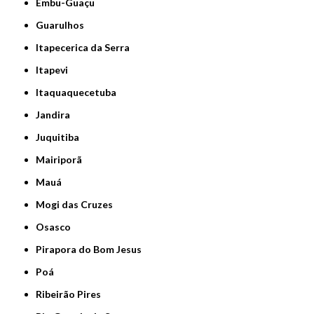
Embu-Guaçu
Guarulhos
Itapecerica da Serra
Itapevi
Itaquaquecetuba
Jandira
Juquitiba
Mairiporã
Mauá
Mogi das Cruzes
Osasco
Pirapora do Bom Jesus
Poá
Ribeirão Pires