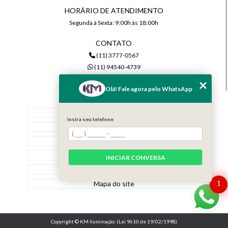
HORÁRIO DE ATENDIMENTO
Segunda à Sexta: 9:00h às 18:00h
CONTATO
(11) 3777-0567
(11) 94540-4739
comercial@kmiluminacao.com.br
Olá! Fale agora pelo WhatsApp
MENU
Home
Insira seu telefone
Quem Somos
Serviços
Contato
INICIAR CONVERSA
Categorias
Mapa do site
1
Copyright © KM Iluminação. (Lei 9610 de 19/02/1998)