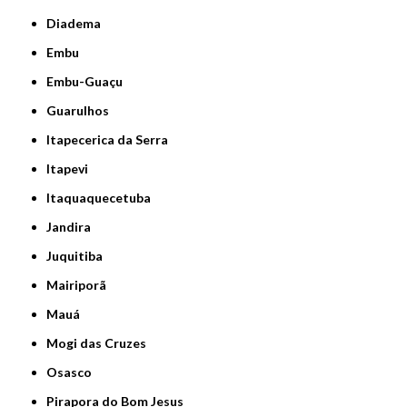
Diadema
Embu
Embu-Guaçu
Guarulhos
Itapecerica da Serra
Itapevi
Itaquaquecetuba
Jandira
Juquitiba
Mairiporã
Mauá
Mogi das Cruzes
Osasco
Pirapora do Bom Jesus