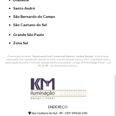
Santo André
São Bernardo do Campo
São Caetano do Sul
Grande São Paulo
Zona Sul
O conteúdo do texto "
Iluminação Led Comercial Valores Jardim Vazani
" é de direito
reservado. Sua reprodução, parcial ou total, mesmo citando nossos links, é proibida sem a
autorização do autor. Crime de violação de direito autoral – artigo 184 do Código Penal –
Lei
9610/98 - Lei de direitos autorais
.
ENDEREÇO
São Caetano do Sul - SP - CEP: 09560-200