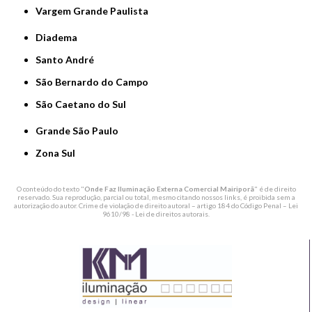
Vargem Grande Paulista
Diadema
Santo André
São Bernardo do Campo
São Caetano do Sul
Grande São Paulo
Zona Sul
O conteúdo do texto "
Onde Faz Iluminação Externa Comercial Mairiporã
" é de direito
reservado. Sua reprodução, parcial ou total, mesmo citando nossos links, é proibida sem a
autorização do autor. Crime de violação de direito autoral – artigo 184 do Código Penal –
Lei
9610/98 - Lei de direitos autorais
.