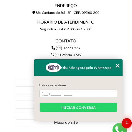
ENDEREÇO
São Caetano do Sul - SP - CEP: 09560-200
HORÁRIO DE ATENDIMENTO
Segunda à Sexta: 9:00h às 18:00h
CONTATO
(11) 3777-0567
(11) 94540-4739
comercial@kmiluminacao.com.br
Olá! Fale agora pelo WhatsApp
MENU
Home
Insira seu telefone
Quem Somos
Serviços
Contato
INICIAR CONVERSA
Categorias
Mapa do site
1