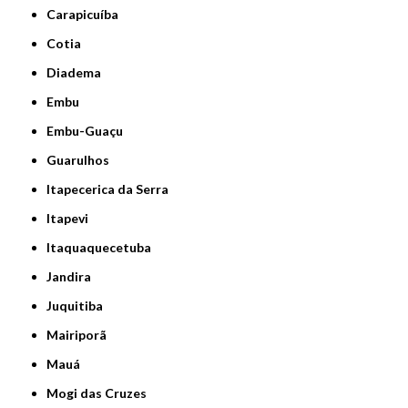
Carapicuíba
Cotia
Diadema
Embu
Embu-Guaçu
Guarulhos
Itapecerica da Serra
Itapevi
Itaquaquecetuba
Jandira
Juquitiba
Mairiporã
Mauá
Mogi das Cruzes