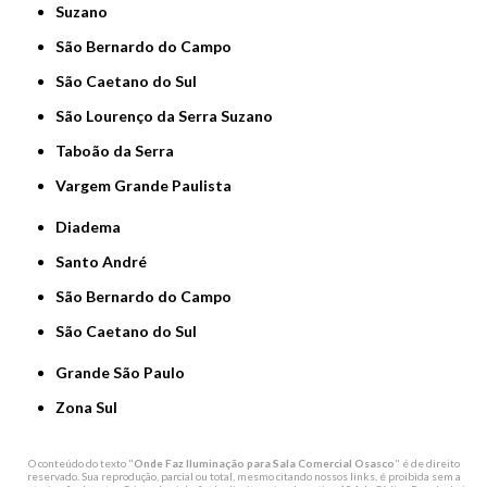
Suzano
São Bernardo do Campo
São Caetano do Sul
São Lourenço da Serra Suzano
Taboão da Serra
Vargem Grande Paulista
Diadema
Santo André
São Bernardo do Campo
São Caetano do Sul
Grande São Paulo
Zona Sul
O conteúdo do texto "
Onde Faz Iluminação para Sala Comercial Osasco
" é de direito
reservado. Sua reprodução, parcial ou total, mesmo citando nossos links, é proibida sem a