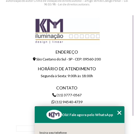
autorização do autor. Crime de violação de direito autoral – artigo 184 do Código Penal –
Lei
9610/98 - Lei de direitos autorais
.
ENDEREÇO
São Caetano do Sul - SP - CEP: 09560-200
HORÁRIO DE ATENDIMENTO
Segunda à Sexta: 9:00h às 18:00h
CONTATO
(11) 3777-0567
(11) 94540-4739
comercial@kmiluminacao.com.br
Olá! Fale agora pelo WhatsApp
MENU
Home
Insira seu telefone