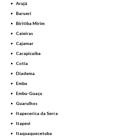
Arujá
Barueri
Biritiba Mirim
Caieiras
Cajamar
Carapicuíba
Cotia
Diadema
Embu
Embu-Guaçu
Guarulhos
Itapecerica da Serra
Itapevi
Itaquaquecetuba