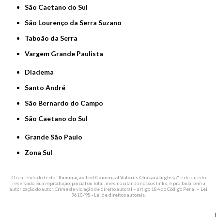
São Caetano do Sul
São Lourenço da Serra Suzano
Taboão da Serra
Vargem Grande Paulista
Diadema
Santo André
São Bernardo do Campo
São Caetano do Sul
Grande São Paulo
Zona Sul
O conteúdo do texto "
Iluminação Led Comercial Valores Chácara Inglesa
" é de direito
reservado. Sua reprodução, parcial ou total, mesmo citando nossos links, é proibida sem a
autorização do autor. Crime de violação de direito autoral – artigo 184 do Código Penal –
Lei
9610/98 - Lei de direitos autorais
.