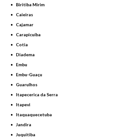
Biritiba Mirim
Caieiras
Cajamar
Carapicuíba
Cotia
Diadema
Embu
Embu-Guaçu
Guarulhos
Itapecerica da Serra
Itapevi
Itaquaquecetuba
Jandira
Juquitiba