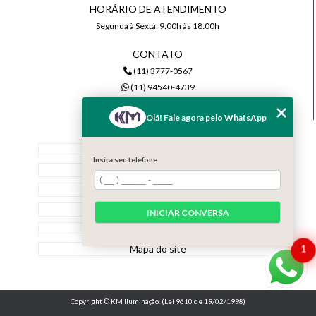
HORÁRIO DE ATENDIMENTO
Segunda à Sexta: 9:00h às 18:00h
CONTATO
(11) 3777-0567
(11) 94540-4739
comercial@kmiluminacao.com.br
Olá! Fale agora pelo WhatsApp
MENU
Home
Insira seu telefone
Quem Somos
Serviços
Contato
INICIAR CONVERSA
Categorias
Mapa do site
1
Copyright © KM Iluminação. (Lei 9610 de 19/02/1998)