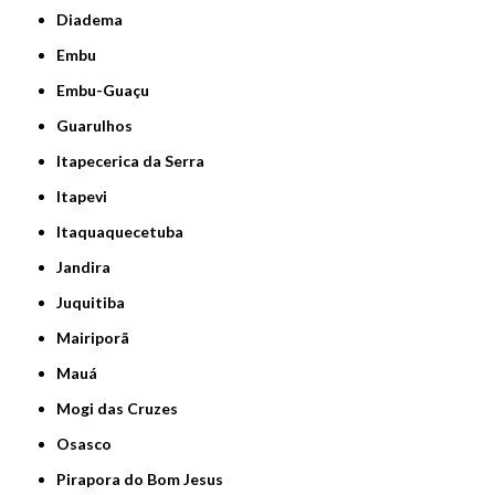
Diadema
Embu
Embu-Guaçu
Guarulhos
Itapecerica da Serra
Itapevi
Itaquaquecetuba
Jandira
Juquitiba
Mairiporã
Mauá
Mogi das Cruzes
Osasco
Pirapora do Bom Jesus