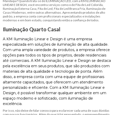
Mandaqui? Quando trata-se de ILUMINAÇÃO LED, com a KM ILUMINACAO
LINEAR E DESIGN, você encontra serviços como o de Fita de Led Colorida,
Iluminação Externa Casa, Fita de Led, Fita de Led Branca Fria, Iluminação de
Casas Modernas, entre outras alternativas. Apresentando produtos de alto
padrão, a empresa conta com profissionais especializados e instalações
modernas e em bom estado, conquistando então a confiança de todos.
Iluminação Quarto Casal
A KM Iluminação Linear e Design é uma empresa
especializada em soluções de iluminação de alta qualidade.
Com uma ampla variedade de produtos, a empresa oferece
opções para todos os tipos de projetos, desde residenciais
até comerciais. A KM Iluminação Linear e Design se destaca
pela excelência em seus produtos, que são produzidos com
materiais de alta qualidade e tecnologia de ponta. Além
disso, a empresa conta com uma equipe de profissionais
altamente capacitados, que oferecem um atendimento
personalizado e eficiente. Com a KM Iluminação Linear e
Design, é possível transformar qualquer ambiente em um
espaço moderno e sofisticado, com iluminação de
excelência.
Por isso, não deixe de falar conosco para esclarecer cada uma de suas dúvidas
com nossos funcionários. Além do que já foi apresentado, o empreendimento