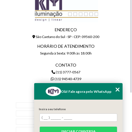
ENDEREÇO
São Caetano do Sul - SP - CEP: 09560-200
HORÁRIO DE ATENDIMENTO
Segunda à Sexta: 9:00h às 18:00h
CONTATO
(11) 3777-0567
(11) 94540-4739
comercial@kmiluminacao.com.br
Olá! Fale agora pelo WhatsApp
MENU
Home
Insira seu telefone
Quem Somos
Serviços
Contato
INICIAR CONVERSA