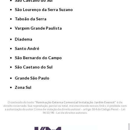
São Caetano do Sul
São Lourenço da Serra Suzano
Taboão da Serra
Vargem Grande Paulista
Diadema
Santo André
São Bernardo do Campo
São Caetano do Sul
Grande São Paulo
Zona Sul
O conteúdo do texto "
Iluminação Externa Comercial Instalação Jardim Everest
" é de
direito reservado. Sua reprodução, parcial ou total, mesmo citando nossos links, é proibida sem
a autorização do autor. Crime de violação de direito autoral – artigo 184 do Código Penal –
Lei
9610/98 - Lei de direitos autorais
.