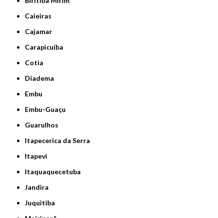
Biritiba Mirim
Caieiras
Cajamar
Carapicuíba
Cotia
Diadema
Embu
Embu-Guaçu
Guarulhos
Itapecerica da Serra
Itapevi
Itaquaquecetuba
Jandira
Juquitiba