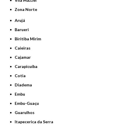
Vila Mazzei
Zona Norte
Arujá
Barueri
Biritiba Mirim
Caieiras
Cajamar
Carapicuíba
Cotia
Diadema
Embu
Embu-Guaçu
Guarulhos
Itapecerica da Serra