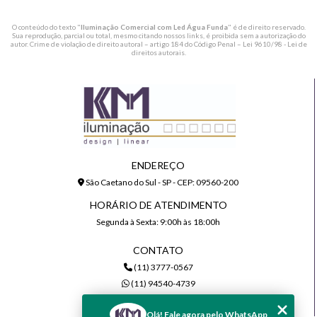
O conteúdo do texto "
Iluminação Comercial com Led Água Funda
" é de direito reservado.
Sua reprodução, parcial ou total, mesmo citando nossos links, é proibida sem a autorização do
autor. Crime de violação de direito autoral – artigo 184 do Código Penal –
Lei 9610/98 - Lei de
direitos autorais
.
ENDEREÇO
São Caetano do Sul - SP - CEP: 09560-200
HORÁRIO DE ATENDIMENTO
Segunda à Sexta: 9:00h às 18:00h
CONTATO
(11) 3777-0567
(11) 94540-4739
comercial@kmiluminacao.com.br
Olá! Fale agora pelo WhatsApp