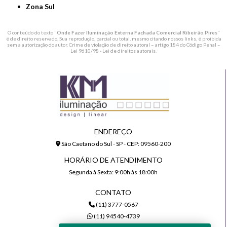
Zona Sul
O conteúdo do texto "
Onde Fazer Iluminação Externa Fachada Comercial Ribeirão Pires
"
é de direito reservado. Sua reprodução, parcial ou total, mesmo citando nossos links, é proibida
sem a autorização do autor. Crime de violação de direito autoral – artigo 184 do Código Penal –
Lei 9610/98 - Lei de direitos autorais
.
ENDEREÇO
São Caetano do Sul - SP - CEP: 09560-200
HORÁRIO DE ATENDIMENTO
Segunda à Sexta: 9:00h às 18:00h
CONTATO
(11) 3777-0567
(11) 94540-4739