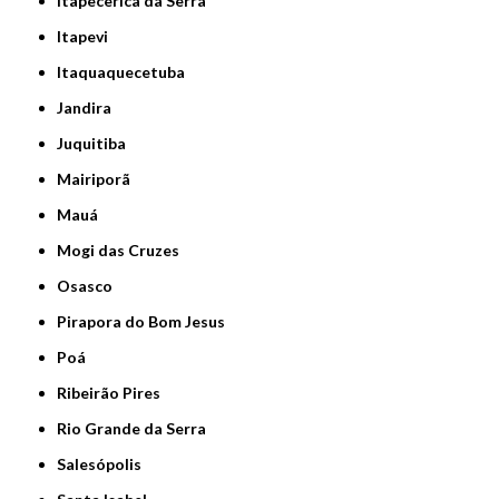
Itapecerica da Serra
Itapevi
Itaquaquecetuba
Jandira
Juquitiba
Mairiporã
Mauá
Mogi das Cruzes
Osasco
Pirapora do Bom Jesus
Poá
Ribeirão Pires
Rio Grande da Serra
Salesópolis