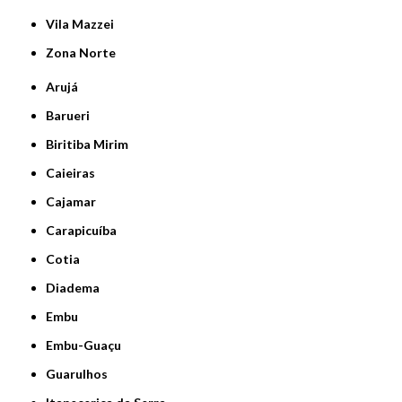
Vila Mazzei
Zona Norte
Arujá
Barueri
Biritiba Mirim
Caieiras
Cajamar
Carapicuíba
Cotia
Diadema
Embu
Embu-Guaçu
Guarulhos