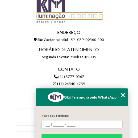
ENDEREÇO
São Caetano do Sul - SP - CEP: 09560-200
HORÁRIO DE ATENDIMENTO
Segunda à Sexta: 9:00h às 18:00h
CONTATO
(11) 3777-0567
(11) 94540-4739
comercial@kmiluminacao.com.br
Olá! Fale agora pelo WhatsApp
MENU
Home
Insira seu telefone
Quem Somos
Serviços
Contato