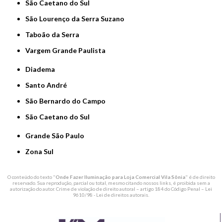
São Caetano do Sul
São Lourenço da Serra Suzano
Taboão da Serra
Vargem Grande Paulista
Diadema
Santo André
São Bernardo do Campo
São Caetano do Sul
Grande São Paulo
Zona Sul
O conteúdo do texto "
Onde Fazer Iluminação para Loja Comercial Vila Sônia
" é de direito
reservado. Sua reprodução, parcial ou total, mesmo citando nossos links, é proibida sem a
autorização do autor. Crime de violação de direito autoral – artigo 184 do Código Penal –
Lei
9610/98 - Lei de direitos autorais
.