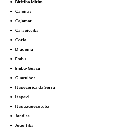
Biritiba Mirim
Caieiras
Cajamar
Carapicuíba
Cotia
Diadema
Embu
Embu-Guaçu
Guarulhos
Itapecerica da Serra
Itapevi
Itaquaquecetuba
Jandira
Juquitiba